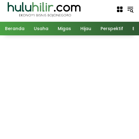
Langsung
ke
konten
Beranda
Usaha
Migas
Hijau
Perspektif
Ed