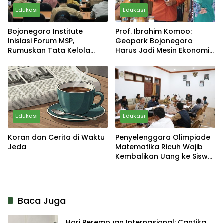
Edukasi
Edukasi
Bojonegoro Institute
Prof. Ibrahim Komoo:
Inisiasi Forum MSP,
Geopark Bojonegoro
Rumuskan Tata Kelola
Harus Jadi Mesin Ekonomi
Dana Abadi Pendidikan
Berkelanjutan, Bukan
Sekadar Wisata Geologi
Edukasi
Edukasi
Koran dan Cerita di Waktu
Penyelenggara Olimpiade
Jeda
Matematika Ricuh Wajib
Kembalikan Uang ke Siswa,
Jika Tidak Polisi Turun
Tangan
Baca Juga
Hari Perempuan Internasional: Cantika