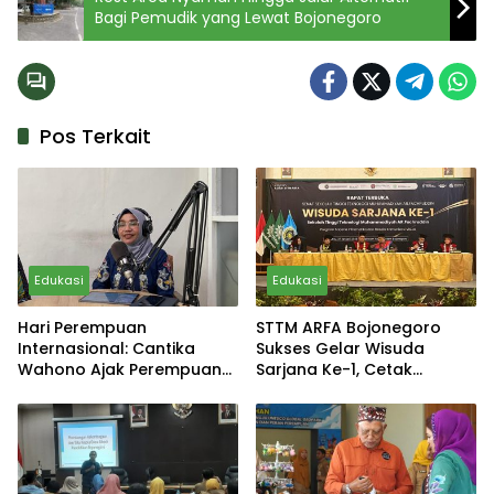
Bagi Pemudik yang Lewat Bojonegoro
Pos Terkait
Edukasi
Edukasi
Hari Perempuan
STTM ARFA Bojonegoro
Internasional: Cantika
Sukses Gelar Wisuda
Wahono Ajak Perempuan
Sarjana Ke-1, Cetak
Bojonegoro Nyalakan
Technopreneur Islami
Semangat Kemandirian