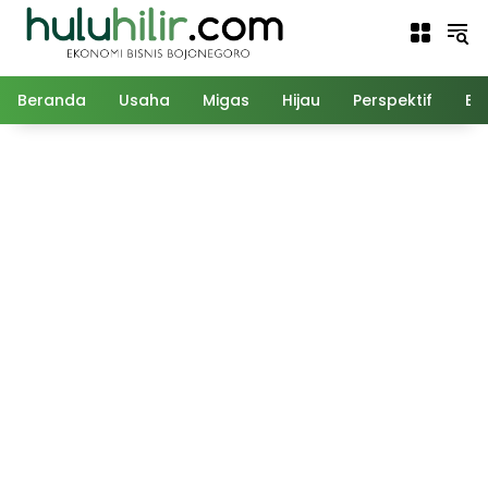
Langsung
ke
konten
Beranda
Usaha
Migas
Hijau
Perspektif
Ed