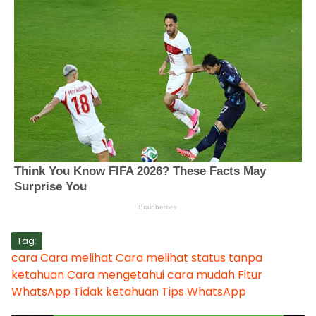
Tag:
cara
Cara melihat
Cara melihat status tanpa
ketahuan
Cara mengetahui
cara mudah
Fitur
WhatsApp
Tidak ketahuan
Tips
WhatsApp