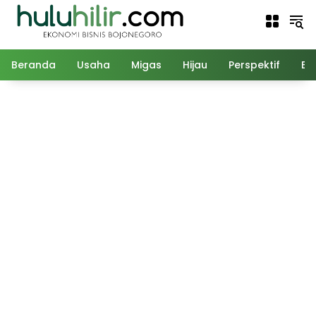
Langsung
ke
konten
Beranda
Usaha
Migas
Hijau
Perspektif
Ed