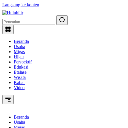
Langsung ke konten
Beranda
Usaha
Migas
Hijau
Perspektif
Edukasi
Etalase
Wisata
Kabar
Video
Beranda
Usaha
Migas