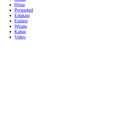
Hijau
Perspektif
Edukasi
Etalase
Wisata
Kabar
Video