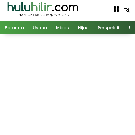
Langsung
ke
konten
Beranda
Usaha
Migas
Hijau
Perspektif
Ed