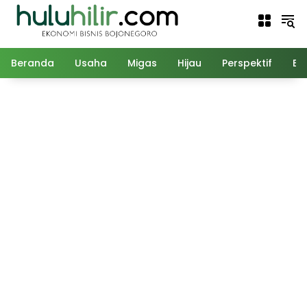
Langsung
ke
konten
Beranda
Usaha
Migas
Hijau
Perspektif
Ed