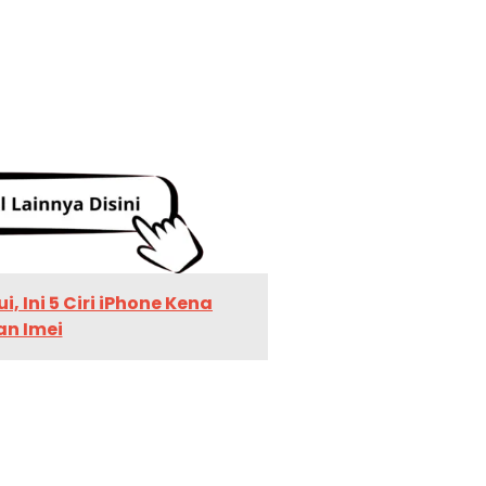
, Ini 5 Ciri iPhone Kena
an Imei