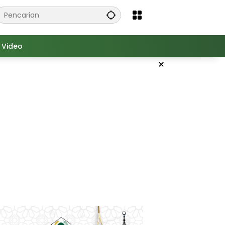
Video
×