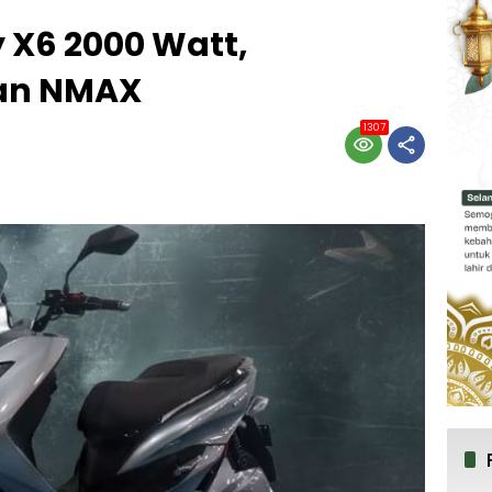
y X6 2000 Watt,
an NMAX
1307