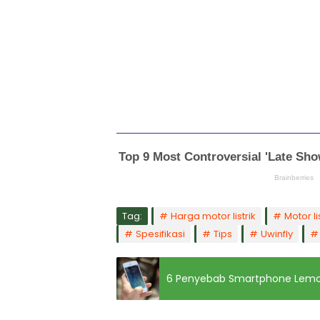
Tag:
Harga motor listrik
Motor li
Spesifikasi
Tips
Uwinfly
6 Penyebab Smartphone Lem