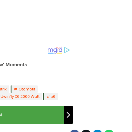
strik
Otomotif
Uwinfly X6 2000 Watt
x6
ot