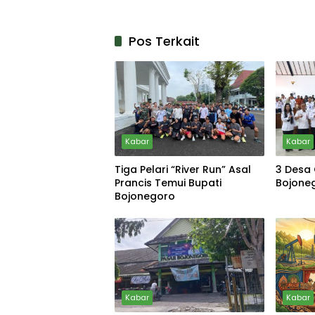
Pos Terkait
Kabar
Kabar
Tiga Pelari “River Run” Asal
3 Desa 
Prancis Temui Bupati
Bojone
Bojonegoro
Kabar
Kabar