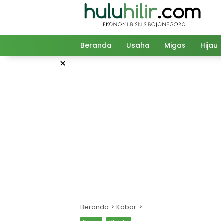
Langsung
ke
konten
Beranda
Usaha
Migas
Hijau
×
Beranda
Kabar