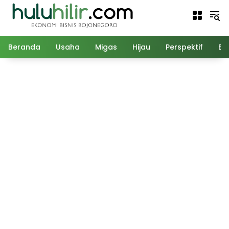
Langsung
ke
konten
Beranda
Usaha
Migas
Hijau
Perspektif
Ed