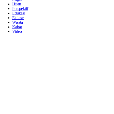
Hijau
Perspektif
Edukasi
Etalase
Wisata
Kabar
Video