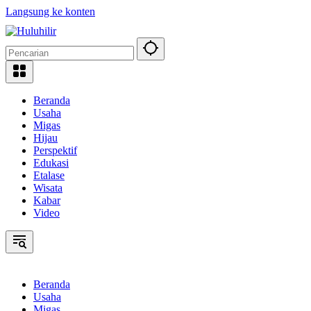
Langsung ke konten
Beranda
Usaha
Migas
Hijau
Perspektif
Edukasi
Etalase
Wisata
Kabar
Video
Beranda
Usaha
Migas