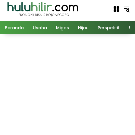
Langsung
ke
konten
Beranda
Usaha
Migas
Hijau
Perspektif
Ed