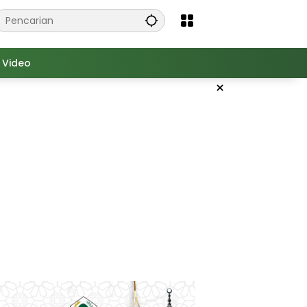
Video
×