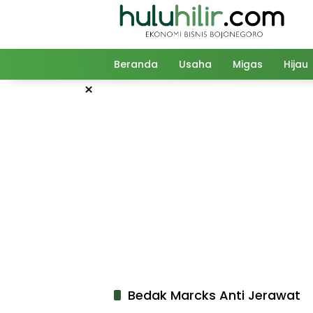
Langsung
ke
konten
Beranda
Usaha
Migas
Hijau
×
Bedak Marcks Anti Jerawat