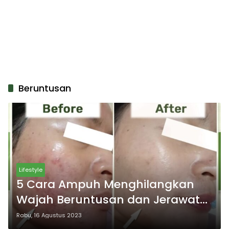
Beruntusan
Lifestyle
5 Cara Ampuh Menghilangkan
Wajah Beruntusan dan Jerawat
Pasir! Kulit Wajah Anda Akan
Rabu, 16 Agustus 2023