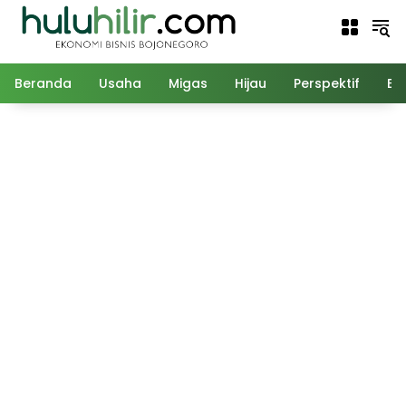
Langsung
ke
konten
Beranda
Usaha
Migas
Hijau
Perspektif
Ed