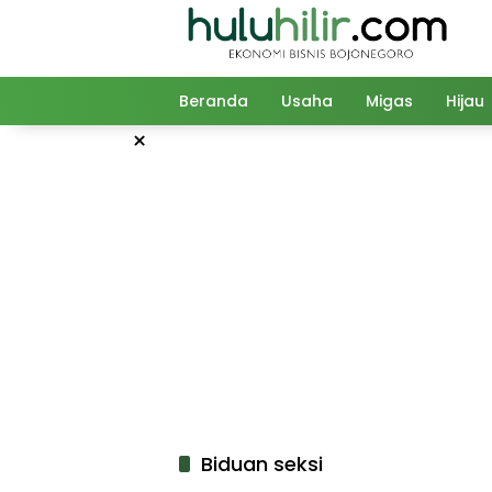
Langsung
ke
konten
Beranda
Usaha
Migas
Hijau
×
Biduan seksi