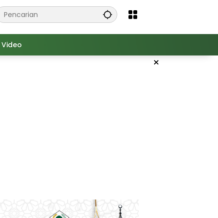
Video
×