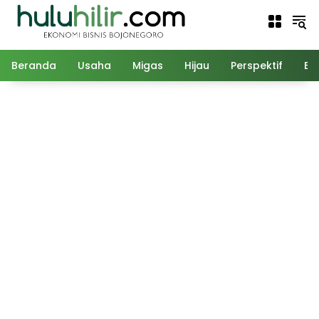
Langsung
ke
konten
Beranda
Usaha
Migas
Hijau
Perspektif
Ed