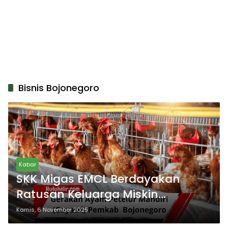
Bisnis Bojonegoro
Kabar
SKK Migas EMCL Berdayakan
Ratusan Keluarga Miskin
Bojonegoro dengan Ayam Petelur
Kamis, 6 November 2025