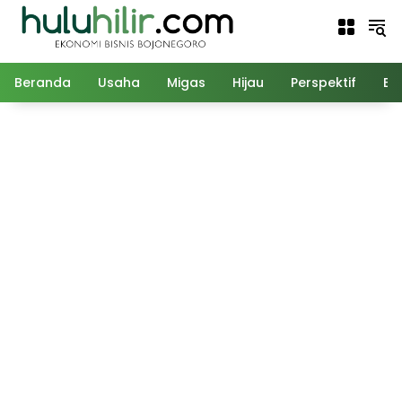
Langsung
ke
konten
Beranda
Usaha
Migas
Hijau
Perspektif
Ed