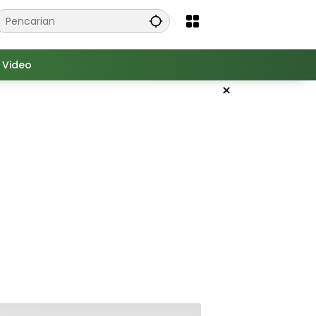
Video
×