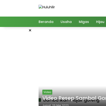
Langsung
ke
konten
Beranda
Usaha
Migas
Hijau
×
Video
Video Resep Sambal Gor
bumbu ikan mujair goreng
Jumat, 26 Mei 2023