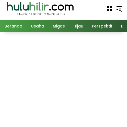
Langsung
ke
konten
Beranda
Usaha
Migas
Hijau
Perspektif
Ed