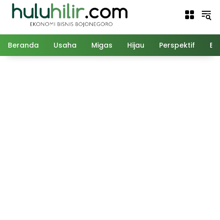
Langsung
ke
konten
Beranda
Usaha
Migas
Hijau
Perspektif
Ed