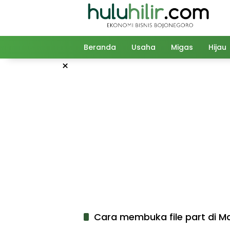
Langsung
ke
konten
Beranda
Usaha
Migas
Hijau
×
Cara membuka file part di M