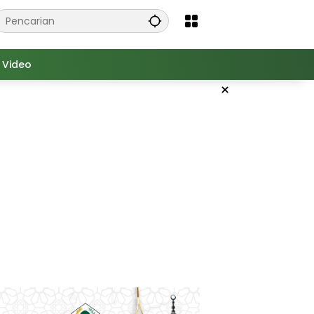
Video
×