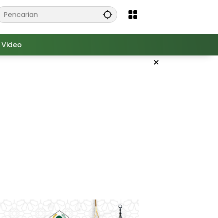
Video
×