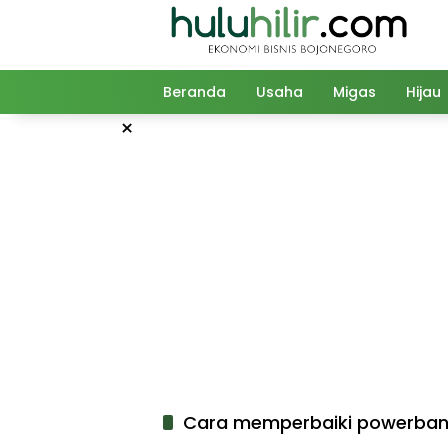
Langsung
ke
konten
Beranda
Usaha
Migas
Hijau
×
Cara memperbaiki powerban