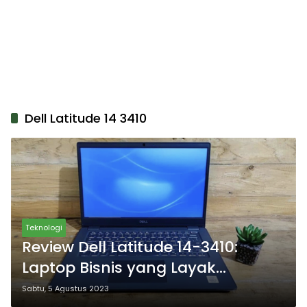
Dell Latitude 14 3410
Teknologi
Review Dell Latitude 14-3410:
Laptop Bisnis yang Layak
Dipertimbangkan di Tahun 2023!
Sabtu, 5 Agustus 2023