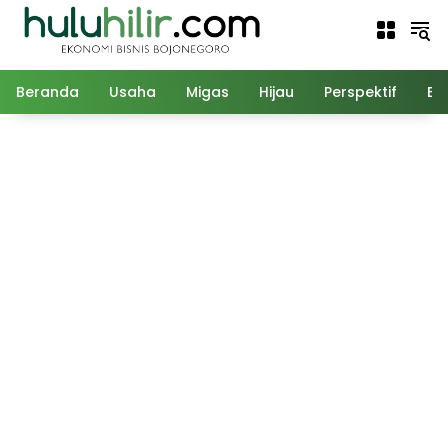
Langsung
ke
konten
Beranda
Usaha
Migas
Hijau
Perspektif
Ed