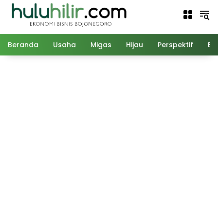
Langsung
ke
konten
Beranda
Usaha
Migas
Hijau
Perspektif
Ed