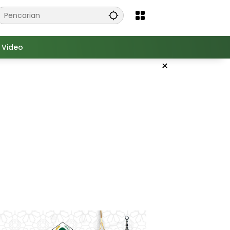
Video
×