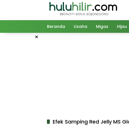
Langsung
ke
konten
Beranda
Usaha
Migas
Hijau
×
Efek Samping Red Jelly MS G