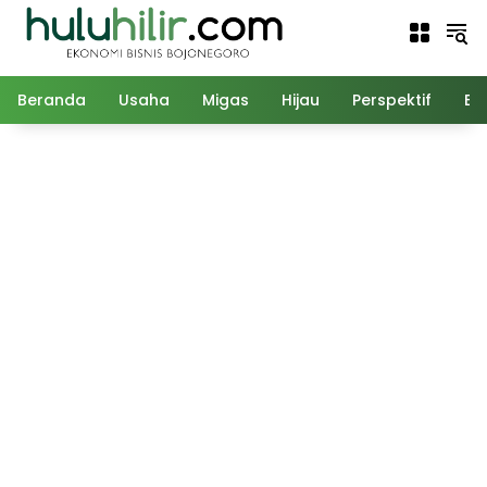
Langsung
ke
konten
Beranda
Usaha
Migas
Hijau
Perspektif
Ed