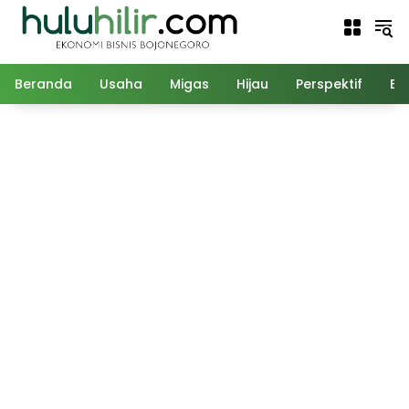
Langsung
ke
konten
Beranda
Usaha
Migas
Hijau
Perspektif
Ed