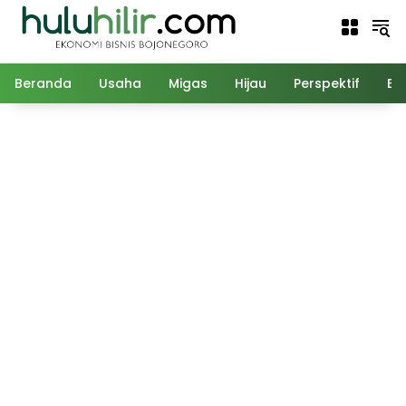
Langsung
ke
konten
Beranda
Usaha
Migas
Hijau
Perspektif
Ed