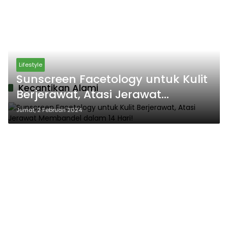
Lifestyle
Sunscreen Facetology untuk Kulit
Kecantikan Alami
Berjerawat, Atasi Jerawat
Membandel dalam 14 Hari!
Jumat, 2 Februari 2024