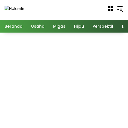
Langsung
ke
konten
Beranda
Usaha
Migas
Hijau
Perspektif
Ed