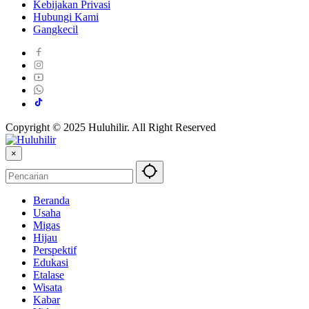
Kebijakan Privasi
Hubungi Kami
Gangkecil
Copyright © 2025 Huluhilir. All Right Reserved
×
Beranda
Usaha
Migas
Hijau
Perspektif
Edukasi
Etalase
Wisata
Kabar