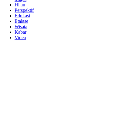
Hijau
Perspektif
Edukasi
Etalase
Wisata
Kabar
Video