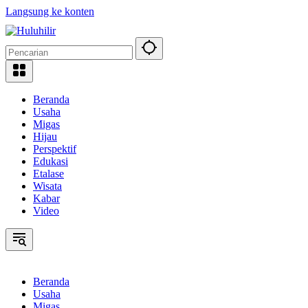
Langsung ke konten
Beranda
Usaha
Migas
Hijau
Perspektif
Edukasi
Etalase
Wisata
Kabar
Video
Beranda
Usaha
Migas