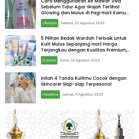
Cara Menggunakan Air Mawar Viva
Sebelum Tidur Agar Wajah Terlihat
Glowing dan Mulus di Pagi Hari! Kamu
Wajib Coba Trik Ini untuk Kulit yang
Lifestyle
Selasa, 22 Agustus 2023
Kinclong!
5 Pilihan Bedak Wardah Terbaik untuk
Kulit Mulus Sepanjang Hari! Harga
Terjangkau dengan Kualitas Premium,
Wajib Coba!
Etalase
Senin, 14 Agustus 2023
Inilah 4 Tanda Kulitmu Cocok dengan
Skincare! Siap-siap Terpesona!
Headline
Jumat, 11 Agustus 2023