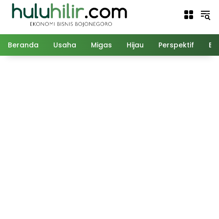
Langsung
ke
konten
Beranda
Usaha
Migas
Hijau
Perspektif
Ed