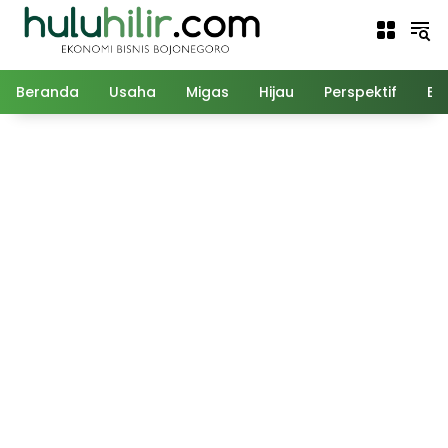
Langsung
ke
konten
Beranda
Usaha
Migas
Hijau
Perspektif
Ed