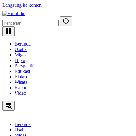
Langsung ke konten
Beranda
Usaha
Migas
Hijau
Perspektif
Edukasi
Etalase
Wisata
Kabar
Video
Beranda
Usaha
Migas