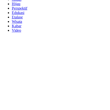
Hijau
Perspektif
Edukasi
Etalase
Wisata
Kabar
Video