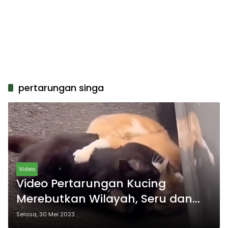
pertarungan singa
Video
Video Pertarungan Kucing
Merebutkan Wilayah, Seru dan
Menegangkan
Selasa, 30 Mei 2023