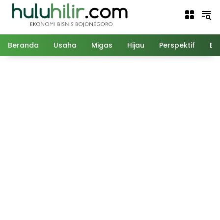
Langsung
ke
konten
Beranda
Usaha
Migas
Hijau
Perspektif
Ed