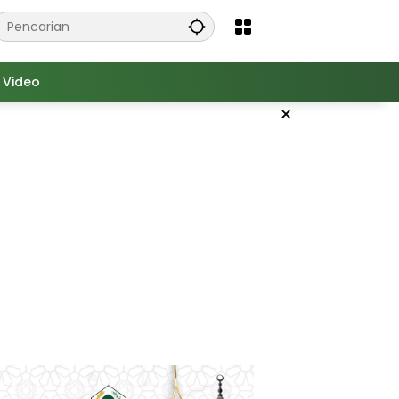
Video
×