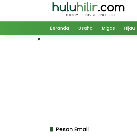
Langsung
ke
konten
Beranda
Usaha
Migas
Hijau
×
Pesan Email