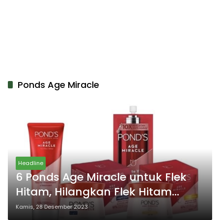
Ponds Age Miracle
Headline
6 Ponds Age Miracle untuk Flek
Hitam, Hilangkan Flek Hitam
dalam 2 Minggu!
Kamis, 28 Desember 2023