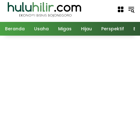
Langsung
ke
konten
Beranda
Usaha
Migas
Hijau
Perspektif
Ed