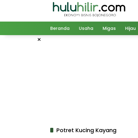
Langsung
ke
konten
Beranda
Usaha
Migas
Hijau
×
Potret Kucing Kayang