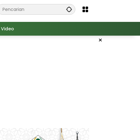
Video
×