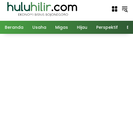
Langsung
ke
konten
Beranda
Usaha
Migas
Hijau
Perspektif
Ed