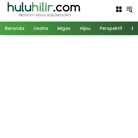
Langsung
ke
konten
Beranda
Usaha
Migas
Hijau
Perspektif
Ed