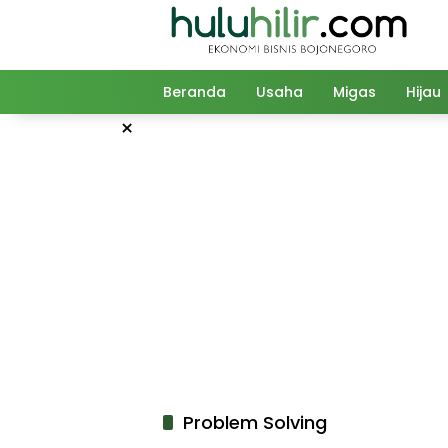
Langsung
ke
konten
Beranda
Usaha
Migas
Hijau
×
Problem Solving