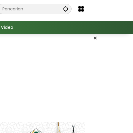
Video
×