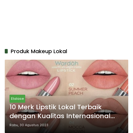
Produk Makeup Lokal
Etalase
10 Merk Lipstik Lokal Terbaik
dengan Kualitas Internasional
dan Mampu Membuat Bibir Tetap
Rabu, 30 Agustus 2023