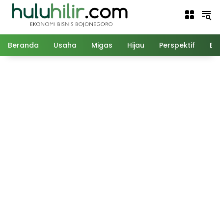
Langsung
ke
konten
Beranda
Usaha
Migas
Hijau
Perspektif
Ed