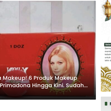
a Makeup! 6 Produk Makeup
Primadona Hingga Kini. Sudah
unya?