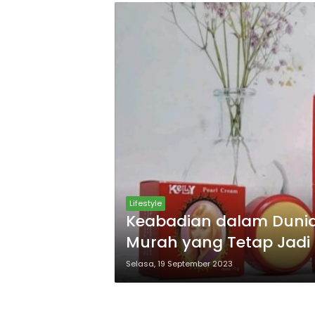
Lifestyle
Keabadian dalam Duni
Murah yang Tetap Jadi 
Pernah Coba Salah Sat
Selasa, 19 September 2023