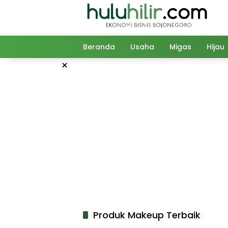
Langsung
ke
konten
Beranda
Usaha
Migas
Hijau
×
Produk Makeup Terbaik