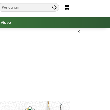
Video
×