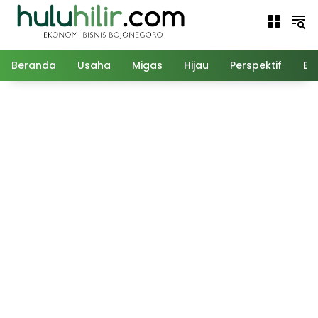
Langsung
ke
konten
Beranda
Usaha
Migas
Hijau
Perspektif
Ed