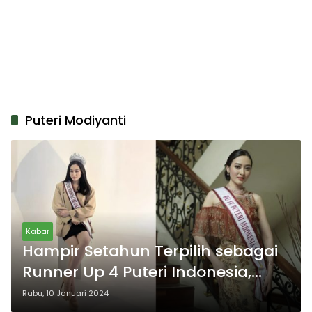
Puteri Modiyanti
Kabar
Hampir Setahun Terpilih sebagai
Runner Up 4 Puteri Indonesia,
Simak 8 Potret Luar Biasa Puteri
Rabu, 10 Januari 2024