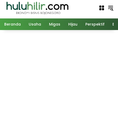
Langsung
ke
konten
Beranda
Usaha
Migas
Hijau
Perspektif
Ed