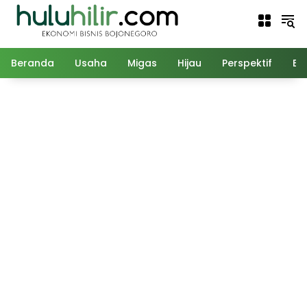
Langsung
ke
konten
Beranda
Usaha
Migas
Hijau
Perspektif
Ed