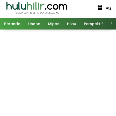
Langsung
ke
konten
Beranda
Usaha
Migas
Hijau
Perspektif
Ed