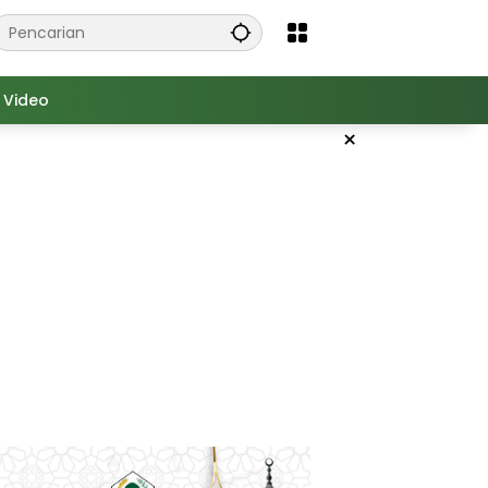
Video
×