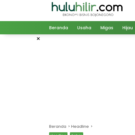
Langsung
ke
konten
Beranda
Usaha
Migas
Hijau
×
Beranda
Headline