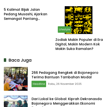
Hasilnya?
Sosodoro Djatikoesomo
Bojonegoro
5 Kalimat Bijak Jalan
Pedang Musashi, Ajarkan
Semangat Pantang
Menyerah
Lifestyle
Zodiak Makin Populer di Era
Digital, Makin Modern Kok
Makin Suka Ramalan?
Baca Juga
266 Pedagang Rengkek di Bojonegoro
Terima Bantuan Tambahan Modal
Headline
Rabu, 26 November 2025
Dari Lokal ke Global: Kiprah Dekranasda
Bojonegoro Menggerakkan Ekonomi