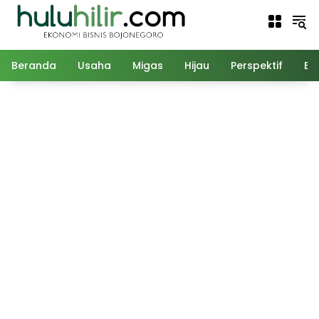
Langsung
ke
konten
Beranda
Usaha
Migas
Hijau
Perspektif
Ed