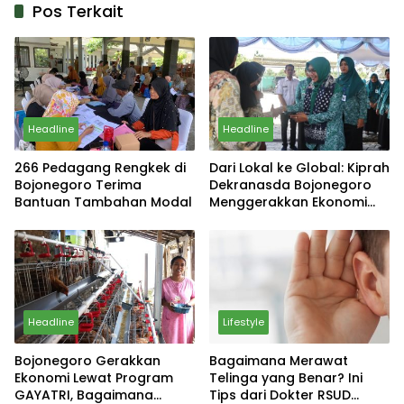
Pos Terkait
Headline
Headline
266 Pedagang Rengkek di
Dari Lokal ke Global: Kiprah
Bojonegoro Terima
Dekranasda Bojonegoro
Bantuan Tambahan Modal
Menggerakkan Ekonomi
Daerah
Headline
Lifestyle
Bojonegoro Gerakkan
Bagaimana Merawat
Ekonomi Lewat Program
Telinga yang Benar? Ini
GAYATRI, Bagaimana
Tips dari Dokter RSUD
Lifestyle