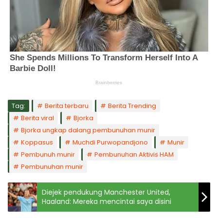
Tag:
Berita terbaru
Berita Trending
Berita viral
Bjorka
Bjorka ungkap dalang pembunuhan munir
Koppasus
Muchdi Purwopandjono
Munir
Pembunuh munir
Pembunuhan Aktivis HAM
Pembunuhan munir
Diejek pendukung Manchester United,
Haaland: Mereka mencintai saya disini