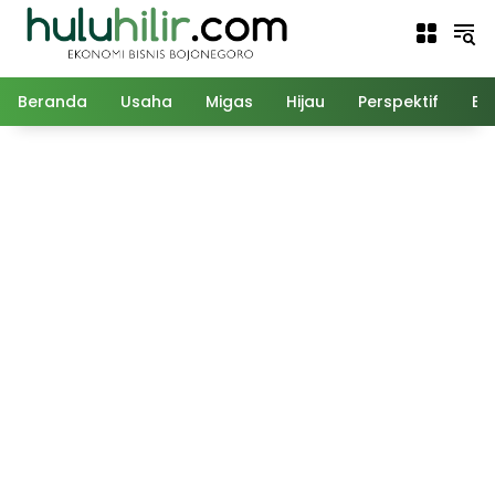
Langsung
ke
konten
Beranda
Usaha
Migas
Hijau
Perspektif
Ed