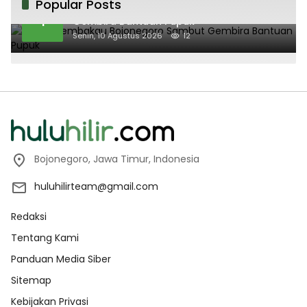
Popular Posts
Petani Tembakau Bojonegoro Sambut
1
Gembira Bantuan Pupuk
Senin, 10 Agustus 2026
12
Bojonegoro, Jawa Timur, Indonesia
huluhilirteam@gmail.com
Redaksi
Tentang Kami
Panduan Media Siber
Sitemap
Kebijakan Privasi