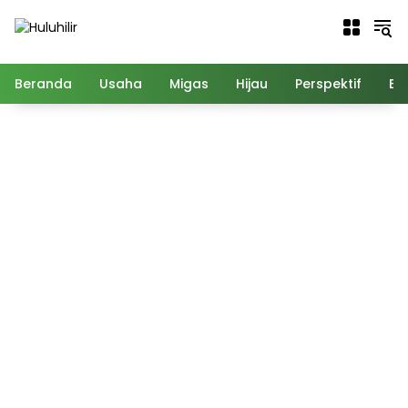
Langsung
ke
konten
Beranda
Usaha
Migas
Hijau
Perspektif
Ed