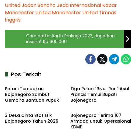
United
Jadon Sancho
Jeda Internasional
Kabar
Manchester United
Manchester United
Timnas
Inggris
Cara daftar kartu Prakerja 2022, dapatkan
insentif Rp 600.000
Pos Terkait
Headline
Kabar
Petani Tembakau
Tiga Pelari “River Run” Asal
Bojonegoro Sambut
Prancis Temui Bupati
Gembira Bantuan Pupuk
Bojonegoro
Kabar
Kabar
3 Desa Cinta Statistik
Bojonegoro Terima 107
Bojonegoro Tahun 2026
Armada untuk Operasional
KDMP
Kabar
Kabar