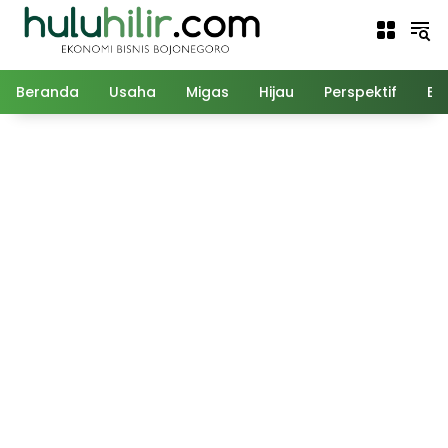
Langsung
ke
konten
Beranda
Usaha
Migas
Hijau
Perspektif
Ed