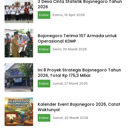
3 Desa Cinta Statistik Bojonegoro Tahun
2026
Kabar
Kamis, 16 April 2026
Bojonegoro Terima 107 Armada untuk
Operasional KDMP
Kabar
Senin, 30 Maret 2026
Ini 8 Proyek Strategis Bojonegoro Tahun
2026, Total Rp 175,3 Miliar
Kabar
Jumat, 27 Maret 2026
Kalender Event Bojonegoro 2026, Catat
Waktunya!
Kabar
Jumat, 20 Maret 2026