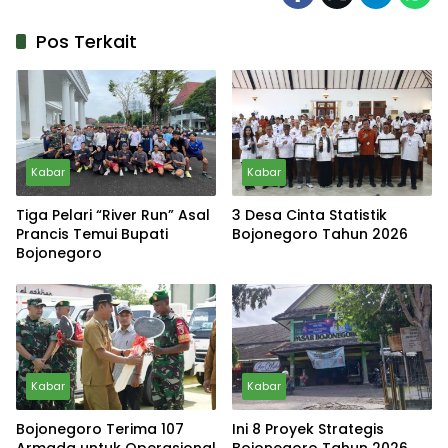
Pos Terkait
Kabar
Kabar
Tiga Pelari “River Run” Asal
3 Desa Cinta Statistik
Prancis Temui Bupati
Bojonegoro Tahun 2026
Bojonegoro
Kabar
Kabar
Bojonegoro Terima 107
Ini 8 Proyek Strategis
Armada untuk Operasional
Bojonegoro Tahun 2026,