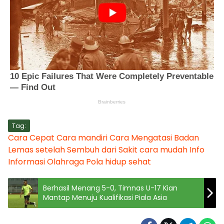
Tag:
Cara Cepat
Cara mandiri
Cara Mengatasi Badan
Lemas setelah Sembuh dari Sakit
cara mudah
Info
Informasi
Olahraga
Pola hidup sehat
Berhasil Menang 5-0, Timnas U-17 Kian
Mantap Menuju Kualifikasi Piala Asia