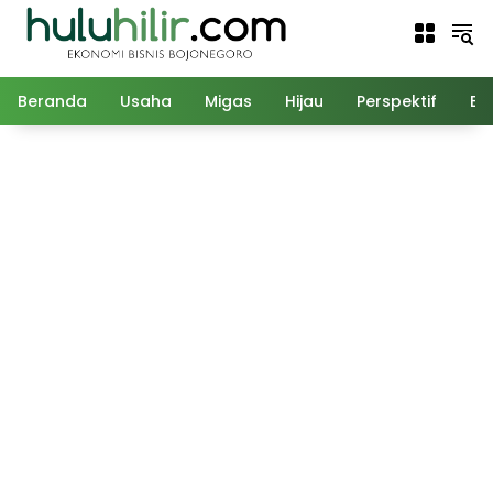
Langsung
ke
konten
Beranda
Usaha
Migas
Hijau
Perspektif
Ed